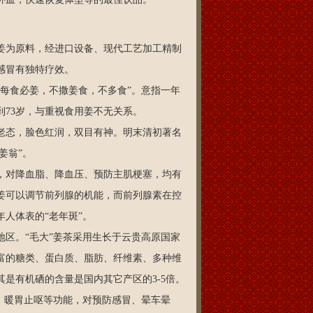
为原料，经进口设备、现代工艺加工精制
感冒有独特疗效。
每食必姜，不撒姜食，不多食”。意指一年
到73岁，与重视食用姜不无关系。
老态，脸色红润，双目有神。明末清初著名
姜翁”。
对降血脂、降血压、预防主肌梗塞，均有
姜可以调节前列腺的机能，而前列腺素在控
人体表的“老年斑”。
区。“毛大”姜茶采用生长于云贵高原国家
富的糖类、蛋白质、脂肪、纤维素、多种维
是有机硒的含量是国内其它产区的3-5倍。
、暖胃止呕等功能，对预防感冒、晕车晕