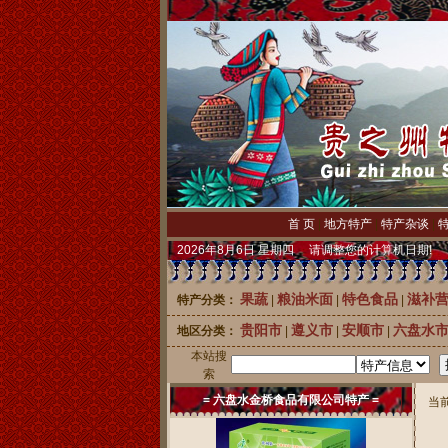
首 页
|
地方特产
|
特产杂谈
|
2026年8月6日 星期四 请调整您的计算机日期!
果蔬
粮油米面
特色食品
滋补
特产分类：
|
|
|
贵阳市
遵义市
安顺市
六盘水
地区分类：
|
|
|
本站搜
索
= 六盘水金桥食品有限公司特产 =
当前