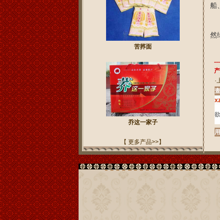
船
“
然
苦荞面
饮
---
产
·
x
乔这一家子
【 更多产品>>】