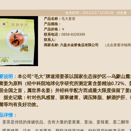
发布时间：2011/1/17 12:02:05 浏览量：
产品名称：
毛大姜茶
产品规格：
产品价格：
￥
联系电话：
0858-8329399
联系人:
商家名称:
六盘水金桥食品有限公司
（点击查看详细商
要说明：
本公司“毛大”牌速溶姜茶以国家生态保护区—乌蒙山
黄姜为原料（经中科院地球化学研究所测定富含姜精油0.72%、姜辣
居全国之首，属世界名姜）并经科学配方而成最大限度保留了姜
史记载：针对伤风感冒、驱寒健胃、调压降脂、解酒护肝、
菌等均有良好功效。
品详情：
茶是传统的保健饮品、含有大量的姜黄素、姜油、姜辣素、姜二酮等，
、暖胃健胃、活血、生发黑发、预防冻疮等功效，特别是产妇恢复元气、