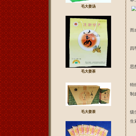
毛大姜汤
毛
而
早
四
大
思
毛大姜茶
生
特
制
李
毛大姜茶
级
生
“