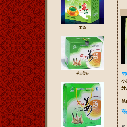
韭汤
毛大姜汤
简
小
分
据
杀
商
姜
寒