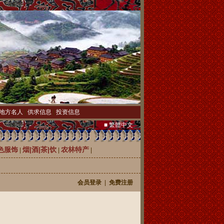
地方名人
|
供求信息
|
投资信息
■ 繁體中文
色服饰
烟|酒|茶|饮
农林特产
|
|
|
会员登录
|
免费注册