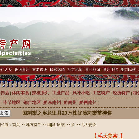
特产之乡
|
说说贵州
|
古老传说
|
民族风情
|
地方风情
|
贵州旅游
|
贵州小吃
|
地方民族
|
营养品
休闲零食
辣椒系列
工业产品
风味小吃
工艺特产
轻纺特产
特
|
|
|
|
|
|
|
市
毕节地区
铜仁地区
黔东南州
黔南州
黔西南州
|
|
|
|
|
|
中国刺梨之乡龙里县20万株优质刺梨苗待售
位置：
首页
>>
地方特产
>>
烟|酒|茶|饮
>>
茶
>> 毛大姜茶
【 毛大姜茶 】