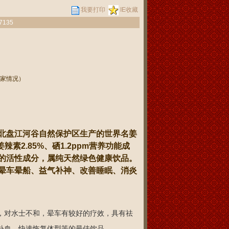
我要打印
IE收藏
7135
家情况）
麓北盘江河谷自然保护区生产的世界名姜
素2.85%、硒1.2ppm营养功能成
的活性成分，属纯天然绿色健康饮品。
晕车晕船、益气补神、改善睡眠、消炎
对水士不和，晕车有较好的疗效，具有祛
补血，快速恢复体型等的最佳饮品。