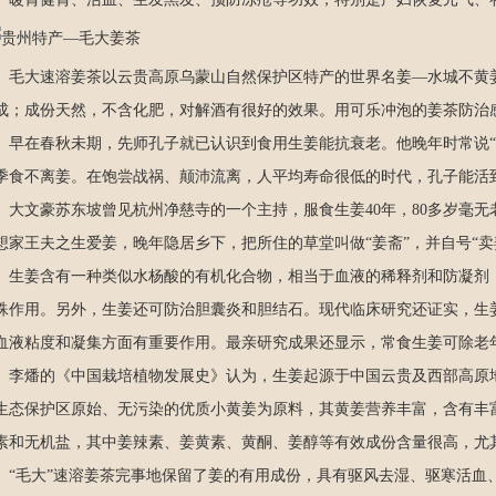
大速溶姜茶以云贵高原乌蒙山自然保护区特产的世界名姜—水城不黄姜
成；成份天然，不含化肥，对解酒有很好的效果。用可乐冲泡的姜茶防治
在春秋未期，先师孔子就已认识到食用生姜能抗衰老。他晚年时常说“
季食不离姜。在饱尝战祸、颠沛流离，人平均寿命很低的时代，孔子能活
文豪苏东坡曾见杭州净慈寺的一个主持，服食生姜40年，80多岁毫无
想家王夫之生爱姜，晚年隐居乡下，把所住的草堂叫做“姜斋”，并自号“卖
姜含有一种类似水杨酸的有机化合物，相当于血液的稀释剂和防凝剂，
殊作用。另外，生姜还可防治胆囊炎和胆结石。现代临床研究还证实，生
血液粘度和凝集方面有重要作用。最亲研究成果还显示，常食生姜可除老年
燔的《中国栽培植物发展史》认为，生姜起源于中国云贵及西部高原地
生态保护区原始、无污染的优质小黄姜为原料，其黄姜营养丰富，含有丰
素和无机盐，其中姜辣素、姜黄素、黄酮、姜醇等有效成份含量很高，尤其
毛大”速溶姜茶完事地保留了姜的有用成份，具有驱风去湿、驱寒活血