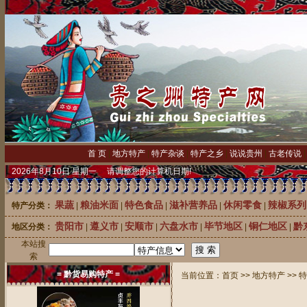
首 页
|
地方特产
|
特产杂谈
|
特产之乡
|
说说贵州
|
古老传说
2026年8月10日 星期一 请调整您的计算机日期!
果蔬
粮油米面
特色食品
滋补营养品
休闲零食
辣椒系列
特产分类：
|
|
|
|
|
贵阳市
遵义市
安顺市
六盘水市
毕节地区
铜仁地区
黔
地区分类：
|
|
|
|
|
|
本站搜
索
= 黔货易购特产 =
当前位置：
首页
>>
地方特产
>>
特