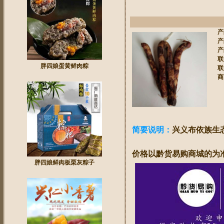
产
产
产
联
胖四娘蛋黄鲜肉粽
联
商
简要说明：
兴义布依族生
价格以黔货易购商城的为
胖四娘鲜肉板栗灰粽子