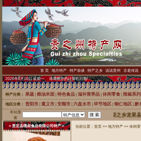
首 页
|
地方特产
|
特产杂谈
|
特产之乡
|
说说贵州
|
古老传说
2026年8月10日 星期一 请调整您的计算机日期!
果蔬
粮油米面
特色食品
滋补营养品
休闲零食
辣椒系列
特产分类：
|
|
|
|
|
贵阳市
遵义市
安顺市
六盘水市
毕节地区
铜仁地区
黔
地区分类：
|
|
|
|
|
|
本站搜
中国刺梨之乡龙里县20万株优
索
= 贵定县嘎叔食品有限公司特产 =
当前位置：
首页
>>
地方特产
>>
休闲零