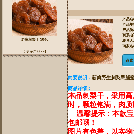
产品名
产品规
产品价
联系电
野生刺梨干 500g
联系人
商家名
【 更多产品>>】
点击
简要说明：
新鲜野生刺梨果脯蜜
商品详情：
本品刺梨干，采用高
时，颗粒饱满，肉质
温馨提示：本款宝贝为
包邮哦！
图片有色差，以实物