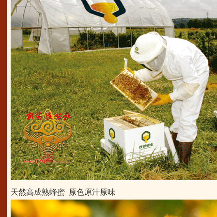
天然高成熟蜂蜜 原色原汁原味