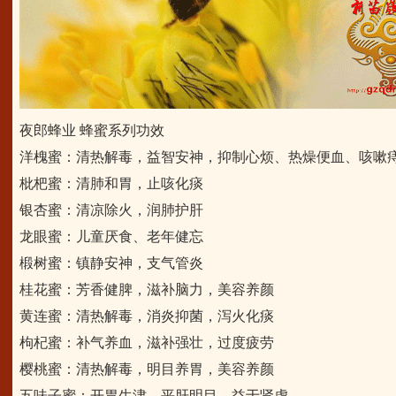
夜郎蜂业 蜂蜜系列功效
洋槐蜜：清热解毒，益智安神，抑制心烦、热燥便血、咳嗽
枇杷蜜：清肺和胃，止咳化痰
银杏蜜：清凉除火，润肺护肝
龙眼蜜：儿童厌食、老年健忘
椴树蜜：镇静安神，支气管炎
桂花蜜：芳香健脾，滋补脑力，美容养颜
黄连蜜：清热解毒，消炎抑菌，泻火化痰
枸杞蜜：补气养血，滋补强壮，过度疲劳
樱桃蜜：清热解毒，明目养胃，美容养颜
五味子蜜：开胃生津，平肝明目，益于肾虚