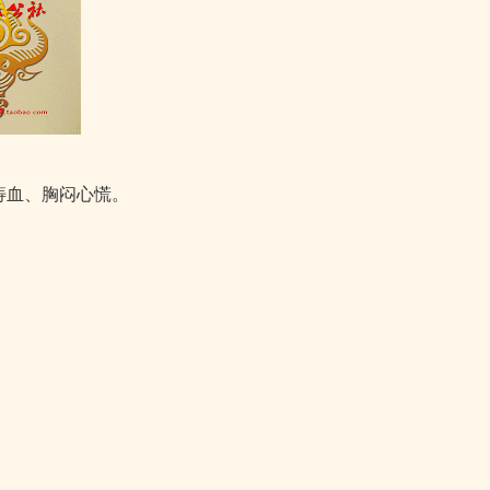
痔血、胸闷心慌。