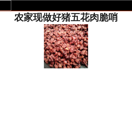
农家现做好猪五花肉脆哨