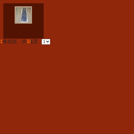
1
条信息 共
1/
1
页