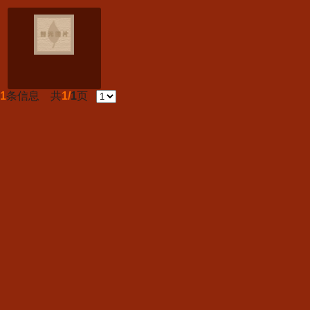
1
条信息 共
1/
1
页