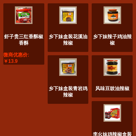
虾子贵三红香酥椒
乡下妹盒装花溪油
乡下妹辣子鸡油辣
香酥
辣椒
椒
微商优惠价:
￥13.9
乡下妹盒装青岩鸡
风味豆豉油辣椒
辣椒
李幺妹鸡辣椒盒装