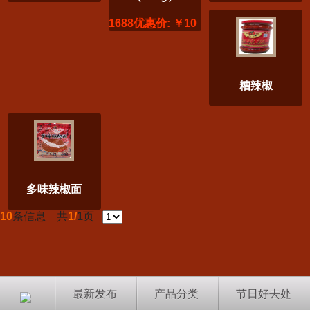
1688优惠价: ￥10
糟辣椒
多味辣椒面
10
条信息 共
1/
1
页
最新发布
产品分类
节日好去处