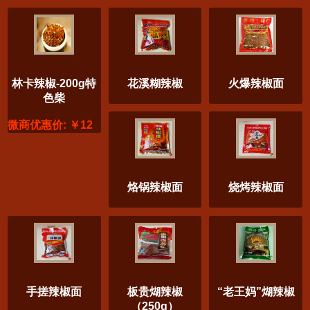
林卡辣椒-200g特
花溪糊辣椒
火爆辣椒面
色柴
微商优惠价: ￥12
烙锅辣椒面
烧烤辣椒面
手搓辣椒面
板贵煳辣椒
“老王妈”煳辣椒
（250g）