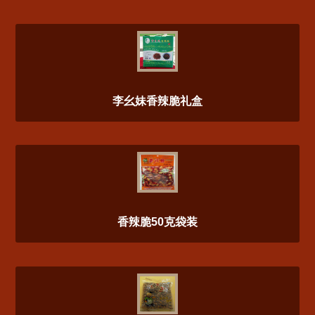
李幺妹香辣脆礼盒
香辣脆50克袋装