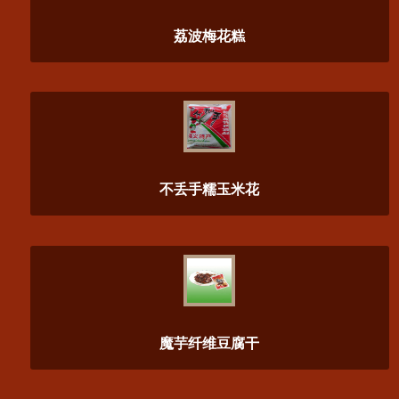
荔波梅花糕
不丢手糯玉米花
魔芋纤维豆腐干