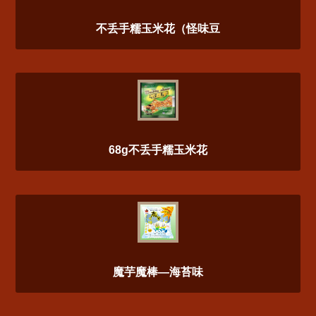
不丢手糯玉米花（怪味豆
68g不丢手糯玉米花
魔芋魔棒—海苔味