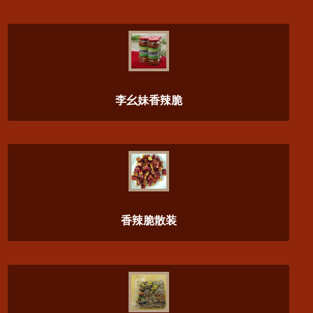
李幺妹香辣脆
香辣脆散装