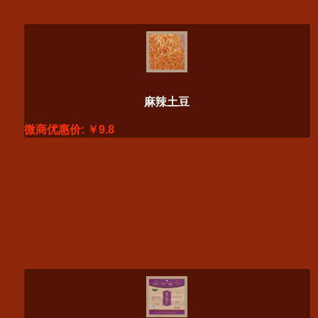
麻辣土豆
微商优惠价: ￥9.8