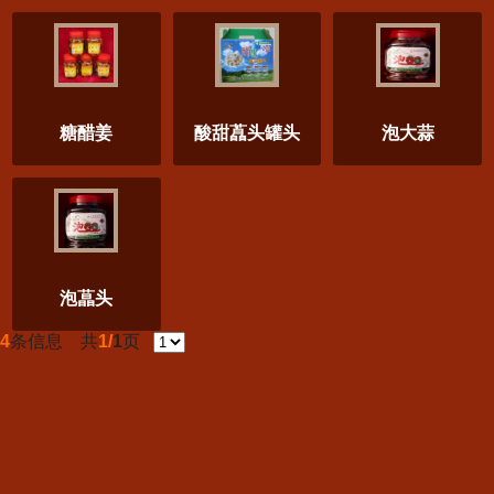
糖醋姜
酸甜藠头罐头
泡大蒜
泡蕌头
4
条信息 共
1/
1
页