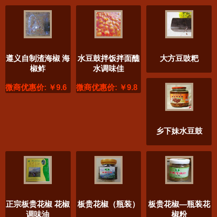
遵义自制渣海椒 海
水豆鼓拌饭拌面醮
大方豆豉粑
椒鲊
水调味佳
微商优惠价: ￥9.6
微商优惠价: ￥9.8
乡下妹水豆鼓
正宗板贵花椒 花椒
板贵花椒（瓶装）
板贵花椒—瓶装花
调味油
椒粉