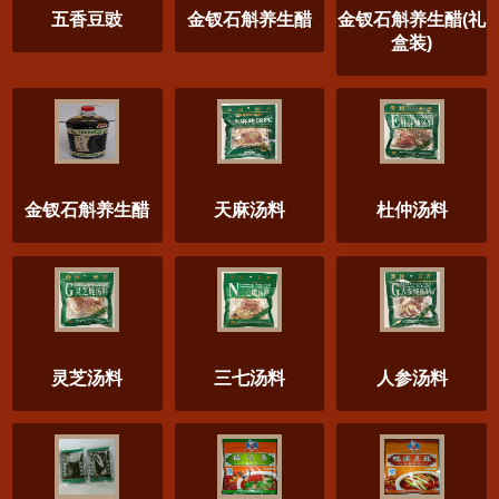
五香豆豉
金钗石斛养生醋
金钗石斛养生醋(礼
盒装)
金钗石斛养生醋
天麻汤料
杜仲汤料
灵芝汤料
三七汤料
人参汤料