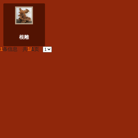
根雕
1
条信息 共
1/
1
页