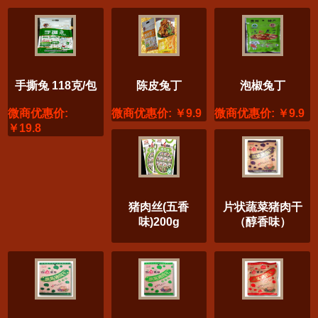
手撕兔 118克/包
陈皮兔丁
泡椒兔丁
微商优惠价:
微商优惠价: ￥9.9
微商优惠价: ￥9.9
￥19.8
猪肉丝(五香
片状蔬菜猪肉干
味)200g
（醇香味）