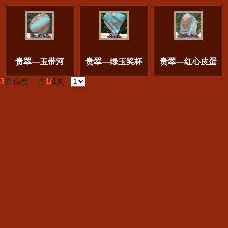
贵翠—玉带河
贵翠—绿玉奖杯
贵翠—红心皮蛋
3
条信息 共
1/
1
页