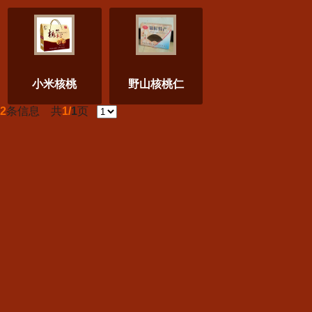
小米核桃
野山核桃仁
2
条信息 共
1/
1
页