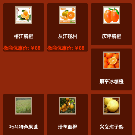
榕江脐橙
从江碰柑
庆坪脐橙
微商优惠价: ￥88
微商优惠价: ￥88
册亨冰糖橙
巧马特色果蔗
册亨血橙
兴义海子梨