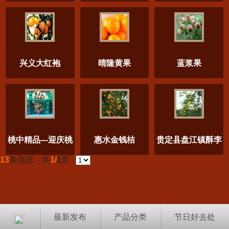
兴义大红袍
晴隆黄果
蓝浆果
桃中精品---迎庆桃
惠水金钱桔
贵定县盘江镇酥李
13
条信息 共
1/
1
页
最新发布
产品分类
节日好去处