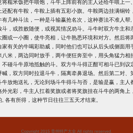
将糯米饭把牛喂饱，斗牛上阵前有的主人还给牛喂上一、
上还配有牛鞍，牛鞍上插有五彩小旗。牛鞍两边挂满铜铃
有几种斗法，一种是斗输赢抢名次，这种赛法不准人帮,
放斗，或胜败随便，或视其情况劝斗。斗牛时双方牛主和
大圈或一小圈，使牛亮相，让牛熟悉环境和对方。然后将
自家有关的牛喝彩助威，同时他们也可以从后头或侧面用
米八米，两边同时放手，两牛便狂奔至中，用头角猛力相
，不碰斗牛原地抵触的斗。双方牛斗得正酣可相斗已到议
呼喊，双方同时拉退斗牛，隔离牵鼻退场。然后第二对、
斗牛放炮送礼，无论到场斗牛得斗与否，是输是赢，主人
格外光彩，牛主人扛着奖旗或者将奖旗挂在斗牛的两角上
, 各有所得，这种节日往往三五天才结束。
Copyright 2015
贵州特产大全
All rights reserved.