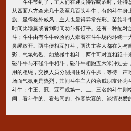
斗牛节到了，主人们在迎宾待客喝酒时，还特意
从四面八方牵来几十及至几百头斗牛，有的斗牛身
旗。显得格外威风，主人也显得异常光彩。苗族斗牛
时间比输赢或者到时间劝斗算打平。还有一种配对
斗；斗牛由有斗牛经验的人牵着在斗牛场内环绕一
鼻绳放开。两牛便相互打斗，两边主客人都在为与
彩，气氛热烈。如放碰牛相斗，两牛可对直相距十
碰斗牛与不碰斗牛相斗，碰斗牛相跑五六米冲过去
用的粗绳，交换人员分别捆住对方牛脚，等待一声
场面气氛更是热烈，其间斗牛主人的亲戚朋友还为
斗牛：牛王、冠、亚军或第一、二、三名的斗牛则
间，看斗牛的、看热闹的、作客饮宴的、谈情说爱的