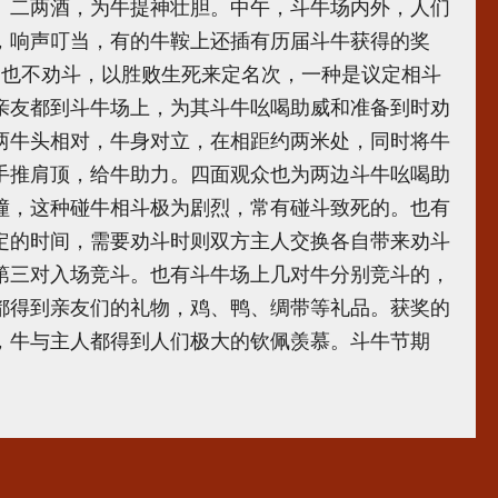
二两酒，为牛提神壮胆。中午，斗牛场内外，人们
，响声叮当，有的牛鞍上还插有历届斗牛获得的奖
 也不劝斗，以胜败生死来定名次，一种是议定相斗
亲友都到斗牛场上，为其斗牛吆喝助威和准备到时劝
两牛头相对，牛身对立，在相距约两米处，同时将牛
手推肩顶，给牛助力。四面观众也为两边斗牛吆喝助
撞，这种碰牛相斗极为剧烈，常有碰斗致死的。也有
定的时间，需要劝斗时则双方主人交换各自带来劝斗
第三对入场竞斗。也有斗牛场上几对牛分别竞斗的，
都得到亲友们的礼物，鸡、鸭、绸带等礼品。获奖的
，牛与主人都得到人们极大的钦佩羡慕。斗牛节期