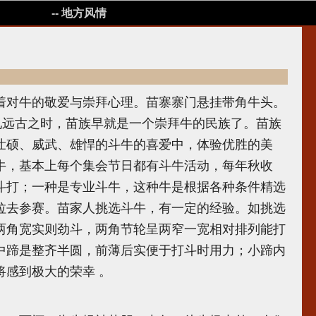
-- 地方风情
对牛的敬爱与崇拜心理。苗寨寨门悬挂带角牛头。
见远古之时，苗族早就是一个崇拜牛的民族了。苗族
壮硕、威武、雄悍的斗牛的喜爱中，体验优胜的美
牛，基本上每个集会节日都有斗牛活动，每年秋收
斗打；一种是专业斗牛，这种牛是根据各种条件精选
拉去参赛。苗家人挑选斗牛，有一定的经验。如挑选
两角宽实则劲斗，两角节轮呈两窄一宽相对排列能打
中蹄是整齐半圆，前薄后实便于打斗时用力；小蹄内
感到极大的荣幸 。