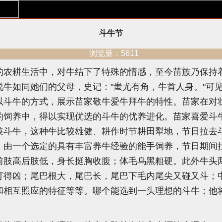
斗牛节
浏览量：5611
农耕生活中，对牛结下了特殊的情感，至今苗族乃保持着
牛如同她们的父母，史记："蚩尤有角，牛首人身。"可
以斗牛的方式，展示苗家敬牛爱牛拜牛的特性。苗家在对
的饲养中，得以实现优选的斗牛的优养进化。苗家喜爱斗
兼斗牛，这种牛比较雄健、耕作时节耕田犁地，节日拉去
，由一个选定的具有丰富养牛经验的能手饲养，节日期间
前肢高后肢低，身长挺胸收腹；体毛乌黑粗硬。此外牛头
打得凶；尾巴根大，尾巴长，尾巴下毛内尾尖又碰又斗；
和相互照应的特征等等。哪个能选到一头理想的斗牛；他将