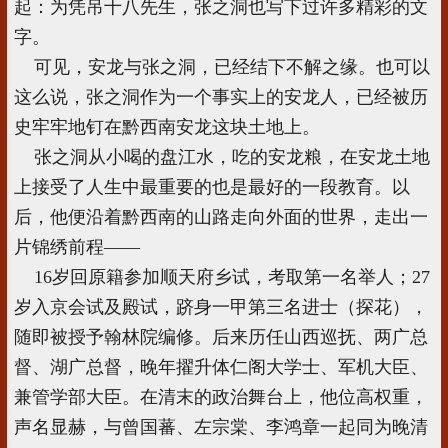
起：为凭吊十八先生，张之洞也写下过许多精彩的文
字。
可见，安龙与张之洞，已经结下不解之缘。也可以
这么说，张之洞作为一个事实上的安龙人，已经被历
史牢牢地钉在黔西南安龙这块土地上。
张之洞从小喝的盘江水，吃的安龙粮，在安龙土地
上接受了人生中最重要的也是最好的一段教育。以
后，他便沿着黔西南的山路走向外面的世界，走出一
片锦绣前程——
16岁回原籍参加顺天府乡试，考取第一名举人；27
岁入京会试及殿试，跻身一甲第三名进士（探花），
随即被授予翰林院编修。后来历任山西巡抚、两广总
督、湖广总督，晚年擢升体仁阁大学士、军机大臣、
兼管学部大臣。在清末的政治舞台上，他位高权重，
声名显赫，与曾国蕃、左宗棠、李鸿章一起同为晚清