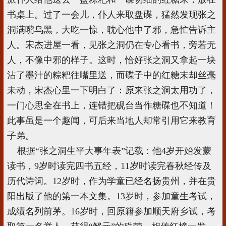
书桌上。过了一会儿，仆人来取盘碟，猛然发现张之
洞满嘴乌黑，大吃一惊，耽心他中了邪，急忙告诉主
人。宋杰进屋一看，见张之洞仍在专心看书，旁若无
人，不像中邪的样子。这时，恰好张之洞又拿起一块
沾了墨汁的粽粑往嘴里送，而碟子中的红糖末却丝毫
未动，宋杰心里一下明白了：原来张之洞太用功了，
一门心思全在书上，连错把砚台当作糖碟也不知道！
此事虽是一个趣闻，可后来当地人却常引用它来教育
子弟。
根据“张之洞生平大事年表”记载：他4岁开始发蒙
读书，9岁时读完四书五经，11岁时读完春秋经传及
历代诗词。12岁时，作为学童已经名扬贵州，并在贵
阳出版了他的第一本文集。13岁时，参加童生考试，
成绩名列前茅。16岁时，回原籍参加顺天府乡试，考