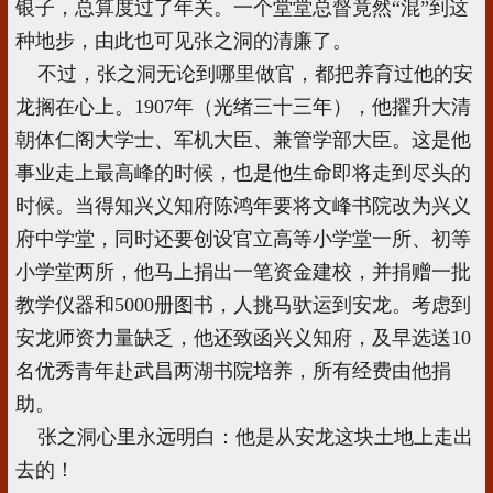
银子，总算度过了年关。一个堂堂总督竟然“混”到这
种地步，由此也可见张之洞的清廉了。
不过，张之洞无论到哪里做官，都把养育过他的安
龙搁在心上。1907年（光绪三十三年），他擢升大清
朝体仁阁大学士、军机大臣、兼管学部大臣。这是他
事业走上最高峰的时候，也是他生命即将走到尽头的
时候。当得知兴义知府陈鸿年要将文峰书院改为兴义
府中学堂，同时还要创设官立高等小学堂一所、初等
小学堂两所，他马上捐出一笔资金建校，并捐赠一批
教学仪器和5000册图书，人挑马驮运到安龙。考虑到
安龙师资力量缺乏，他还致函兴义知府，及早选送10
名优秀青年赴武昌两湖书院培养，所有经费由他捐
助。
张之洞心里永远明白：他是从安龙这块土地上走出
去的！