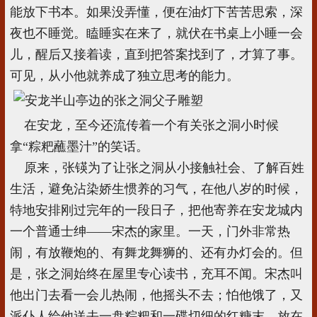
能放下书本。如果没弄懂，便在油灯下苦苦思索，深
夜也不睡觉。瞌睡实在来了，就伏在书桌上小睡一会
儿，醒后又接着读，直到把答案找到了，才算了事。
可见，从小他就养成了独立思考的能力。
在安龙，至今还流传着一个有关张之洞小时候
拿“粽粑蘸墨汁”的笑话。
原来，张锳为了让张之洞从小接触社会、了解百姓
生活，避免沾染娇生惯养的习气，在他八岁的时候，
特地安排刚过完年的一段日子，把他寄养在安龙城内
一个普通士绅——宋杰的家里。一天，门外非常热
闹，有放鞭炮的、有舞龙舞狮的、还有办灯会的。但
是，张之洞始终在屋里专心读书，充耳不闻。宋杰叫
他出门去看一会儿热闹，他摇头不去；怕他饿了，又
派仆人给他送去一盘粽粑和一碟切细的红糖末，放在