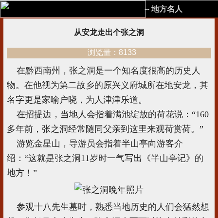
-- 地方名人
从安龙走出个张之洞
浏览量：8133
在黔西南州，张之洞是一个知名度很高的历史人
物。在他视为第二故乡的原兴义府城所在地安龙，其
名字更是家喻户晓，为人津津乐道。
在招提边，当地人会指着满池绽放的荷花说：“160
多年前，张之洞经常随同父亲到这里来观荷赏荷。”
游览金星山，导游员会指着半山亭向游客介
绍：“这就是张之洞11岁时一气写出《半山亭记》的
地方！”
参观十八先生墓时，熟悉当地历史的人们会猛然想