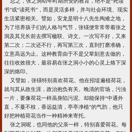
总之，张之洞幼年时期所受的教育，绝不是“死读
书”或“读死书”，而是灵活多样，并与社会环境、现实
生活紧密相关。譬如，安龙是明十八先生殉难之地，
为了培养孩子们的人格与气节，张锳便常常带着张之
洞及其兄长前去撰写楹联、诗文。一次写不好，又来
第二次；二次还不行，再写第三次，直到打磨准确，
立意高远为止。这种教育由于不是父辈刻意去做的，
往往收效很大，最容易在张之洞小小的心灵上烙下深
深的烙印。
又譬如，张锳特别喜欢荷花。他在招堤遍植荷花，
就与其从政生涯，政治抱负有关。晚清的官场，污浊
一片，要像荷花一样虽身陷污泥、却能保持“中通外
直，不蔓不枝，香远益清，亭亭净植”的气韵，他只
好把种植荷花当作一种精神来寄托。
张之洞呢，也同他的父亲一样，特别喜爱荷花。每