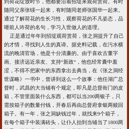
到荷花绽放时节，他都要沿着招堤来观荷赏荷。有时
随同父亲张锳一起来，有时随同老师张国华一起来。
通过了解荷花的生长习性，观察荷花的不凡姿态，品
咂前人吟荷的名句，学习入世做人的道理。
正是通过年年到招堤观荷赏荷，张之洞提升了自己
的才情，寻找到人生的真谛。据史料记载，在污水横
流的晚清官场，他是十分清廉的。由于喜欢古董字
画、接济远近亲友、支持“新政“，他也经常囊中羞
涩，不得不把家中的东西拿出去典当，在《张之洞经
世谋略》一书中，曾讲到这么一个故事：他任湖广总
督时，武昌的大当铺有个规定，即凡是总督衙门的皮
箱，不管里面装什么东西，都可以当200两银子，只
需按箱子的数量付钱，开春后再由总督府拿银两赎回
箱子。有一年，张之洞缺钱过年，就找来9个箱子，
在每个箱子中装满砖头，让仆人抬到当铺当了1800两