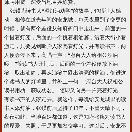
师聘用费，深受当地百姓称赞。
张锳为读书人“添灯油劝学”的故事，也很让人感
动。相传在道光年间的安龙城，每天夜里到了交更的
时候，就有两个差役从知府衙门中走出来，前面的一
个提着灯笼，后面的一个挑着桐油篓，沿着大街小巷
游走，只要见到哪户人家亮着灯光，并有读书声，两
人便会停下来，高唱一声：“府台大人给相公添油
啰！”等读书人开门后，后面的一个差役便放下油
篓，取出油筒，再从油篓中舀出清亮的桐油，倒进这
个读书人的灯盏里，并补上一句：“府台大人祝相公
读书用功，获取功名。”随即又向另一户亮着灯光、
有读书声的人家走去。就这样，每晚给安龙城里的读
书人添灯油，张锳前后坚持了13年，不管天晴下雨，
夜夜如此。当地百姓都知道，这是知府张锳对读书人
的厚爱、关照，于是更加发奋学习。这以后，安龙不