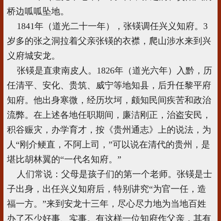
桥边呱呱坠地。
1841年（道光二十一年），张锳调任兴义知府。3
岁多的张之洞拉着父亲张锳的衣襟，爬山涉水来到兴
义府城安龙。
张锳是直隶南皮人。1826年（道光六年）入黔，历
任清平、安化、贵筑、威宁等地知县，后升任黎平府
知府。他出身寒微，经历坎坷，颇知民间疾苦和政治
流弊。在上述各地任职期间，廉洁刚正，治盗安民，
积谷赈灾，办学育才，按《贵州通志》上的说法，为
人“刚介鲠直，不阿上司，”可以说在清代的贵州，是
堪比胡林翼的“一代名知府。”
人们常说：父母是孩子们的第一个老师。张锳是士
子出身，出任兴义知府后，特别讲究“为官一任，造
福一方。”来到安龙十三年，尽心尽力地为当地百姓
办了不少好事、实事。有这样一位知府作父亲，其有