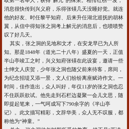
取第一名举人，获得“解元”的殊荣。相传红榜一发，
消息很快传到兴义府，乐得张锳几天没睡好觉。就连
他的好友、时任黎平知府、后来升任湖北巡抚的胡林
翼，从信中得知张之洞考上解元的消息后，也啧啧赞
叹了好几天。
其实，张之洞的见地和文才，在安龙早已为人所
知。那是1848年（道光二十八年）盛夏的一天，正值
半山亭竣工之时，兴义知府张锳在此设宴，邀请一些
士绅文人庆贺，少年张之洞也随父前来待客，席间，
为纪念招堤又添一景，文人们纷纷离座赋诗作文。一
时间，佳作迭出，众人叫好，年仅11岁的张之洞也忍
不住跃跃欲试。他先走到石栏边凝聚一会儿文思，随
即提起笔来，一气呵成写下790余字的《半山亭
记》。此文描写精彩，文辞华美，众人无不叹服，都
称他为“神童。”