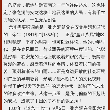
一条脐带，把他与黔西南这一母体连结起来。这也注
定了张之洞与安龙这块土地及这里的人民，有着千丝
万缕的联系，一生无法割舍。
尤其需要强调的是，张之洞随父在安龙生活和苦读
的十余年（1841年到1852年），正是“盘江八属”地区
相对稳定、平和的时期。也可以这样说，他的少年时
代，是在春风丽日、荷花飘香的环境中度过的。他聪
慧好学，在安龙的土地上吮吸着知识的乳汁，畅闻着
弥漫的荷香，感受着淳厚的乡情，体察着民间的疾
苦，预测着渐来的山雨……正是身边开放的社会环境
和广泛的早期教育，形成了他不断扩大的文化视野，
造就了他“以天下为己任”的远大抱负，影响了他未来
的许多政治主张。从这一点看，是我们偏僻的不起眼
的安龙，造就了中国的了不起的张之洞！
1837年（道光十七年）9月2日，张之洞在贵阳六洞