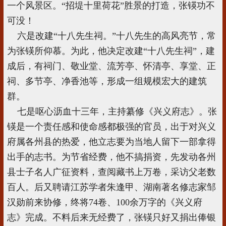
一个风景区。“招堤十里荷花”胜景的打造，张锳功不
可没！
六是改建“十八先生祠。”十八先生的高风亮节，常
为张锳所仰慕。为此，他决定改建“十八先生祠”，建
成后，有祠门、敬业堂、流芳亭、怀清亭、享堂、正
祠、多节亭、净香池等，形成一组规模宏大的建筑
群。
七是呕心沥血十三年，主持纂修《兴义府志》。张
锳是一个责任感和使命感都极强的官员，出于对兴义
府属各州县的热爱，他立志要为当地人留下一部拿得
出手的志书。为节省经费，他不搞捐资，先发动各州
县士子名人广征资料，查阅藏书上万卷，采访父老数
百人。后又聘请江苏学者朱逢甲、湖南著名修志家邹
汉勋前来协修，终将74卷、100余万字的《兴义府
志》完成。不料后来无经费了，张锳只好又捐出俸银