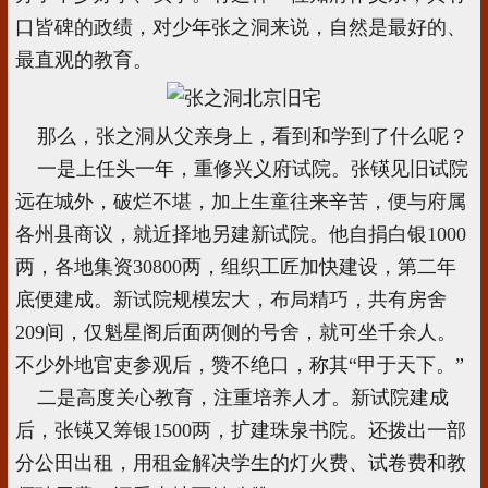
口皆碑的政绩，对少年张之洞来说，自然是最好的、
最直观的教育。
那么，张之洞从父亲身上，看到和学到了什么呢？
一是上任头一年，重修兴义府试院。张锳见旧试院
远在城外，破烂不堪，加上生童往来辛苦，便与府属
各州县商议，就近择地另建新试院。他自捐白银1000
两，各地集资30800两，组织工匠加快建设，第二年
底便建成。新试院规模宏大，布局精巧，共有房舍
209间，仅魁星阁后面两侧的号舍，就可坐千余人。
不少外地官吏参观后，赞不绝口，称其“甲于天下。”
二是高度关心教育，注重培养人才。新试院建成
后，张锳又筹银1500两，扩建珠泉书院。还拨出一部
分公田出租，用租金解决学生的灯火费、试卷费和教