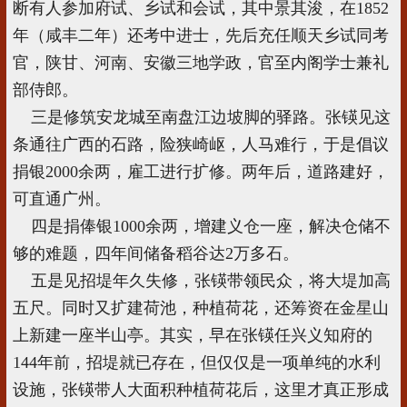
断有人参加府试、乡试和会试，其中景其浚，在1852
年（咸丰二年）还考中进士，先后充任顺天乡试同考
官，陕甘、河南、安徽三地学政，官至内阁学士兼礼
部侍郎。
三是修筑安龙城至南盘江边坡脚的驿路。张锳见这
条通往广西的石路，险狭崎岖，人马难行，于是倡议
捐银2000余两，雇工进行扩修。两年后，道路建好，
可直通广州。
四是捐俸银1000余两，增建义仓一座，解决仓储不
够的难题，四年间储备稻谷达2万多石。
五是见招堤年久失修，张锳带领民众，将大堤加高
五尺。同时又扩建荷池，种植荷花，还筹资在金星山
上新建一座半山亭。其实，早在张锳任兴义知府的
144年前，招堤就已存在，但仅仅是一项单纯的水利
设施，张锳带人大面积种植荷花后，这里才真正形成