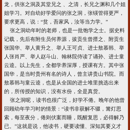
龙，供张之洞及其堂兄之 、之清，长兄之渊和几个姐
姐学习。对自幼好学爱问的张之洞，张锳管得更严，
要求更高，说：“贫，吾家风，汝等当力学。”
张之洞幼年时的老师，也是一批饱学之士。据史料
记载，先后有附生员何养源，拔贡生曾搢之、附贡生
张国华、举人黄升之、举人王可贞、进士敖慕韩、举
人张肖严、举人赵斗山、翰林院侍读了诵孙、进士童
云逵。以上先生，全都学养深厚，授课有方。其中张
国华，是当时贵州有名的诗人，曾主讲贵山书院。而
敖慕韩与童云逵，也是从全国的进士堆里挑选出来
的，所传授的知识，没有水份，全是真货。
张之洞呢，读书也很广泛，好学不倦。晚年的他曾
回顾幼年学习时的情景：“读书非获解不辍，篝灯思
索，每至夜分，倦则伏案而睡，既醒复思，必得解乃
已。”这就是说，他读书，硬要读懂、深知其要义才