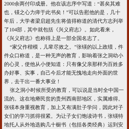
2000余两付印成册。他在该志序中写道：“甚矣其难
也，锳之心力瘁于此书矣！”可以告慰他的是，几十
年后，大学者梁启超先生将值得称道的清代方志列举
了104部，其中就包括《兴义府志》。如此看来，
《兴义府志》也称得上是一部全国名志了。
“家父作楷模，儿辈尽效之。”张锳的以上政绩，件
件众口称道，是一种无声的教育，影响着张之洞幼小
的心灵，使他从小便知道：只有像父亲那样为百姓多
办好事、实事，自己今后才能无愧地走向外面的世
界，去干出一番大事业！
张之洞小时候所受的教育，可以说是当时全中国一
流的。这在地瘠民贫的贵州西南部地区，实属难得。
张锳本身重视教育，加上又有满肚子学问，因此对子
女们的学习抓得很紧。为让子女们饱读诗书，张锳特
地托人从外地选购几十橱书（包括各类经典）运到安