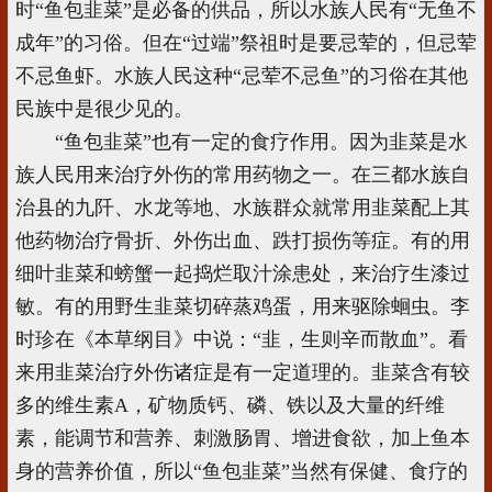
时“鱼包韭菜”是必备的供品，所以水族人民有“无鱼不
成年”的习俗。但在“过端”祭祖时是要忌荤的，但忌荤
不忌鱼虾。水族人民这种“忌荤不忌鱼”的习俗在其他
民族中是很少见的。
“鱼包韭菜”也有一定的食疗作用。因为韭菜是水
族人民用来治疗外伤的常用药物之一。在三都水族自
治县的九阡、水龙等地、水族群众就常用韭菜配上其
他药物治疗骨折、外伤出血、跌打损伤等症。有的用
细叶韭菜和螃蟹一起捣烂取汁涂患处，来治疗生漆过
敏。有的用野生韭菜切碎蒸鸡蛋，用来驱除蛔虫。李
时珍在《本草纲目》中说：“韭，生则辛而散血”。看
来用韭菜治疗外伤诸症是有一定道理的。韭菜含有较
多的维生素A，矿物质钙、磷、铁以及大量的纤维
素，能调节和营养、刺激肠胃、增进食欲，加上鱼本
身的营养价值，所以“鱼包韭菜”当然有保健、食疗的