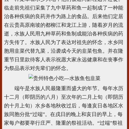
临走前先祖们采集了九中草药和鱼一起制成了一种能
治各种疾病的良药并作为路上的食品。后来他们定居
在云贵高原南坡的都柳江和龙江上游，随着岁月的流
逝，水族人民用九种草药和鱼制成能治各种疾病的药
方失传了。水族人民为了表达对祖先的怀念，水乡同
胞用韭菜代替九菜，沿袭成今天的韭菜包鱼。并在隆
重节日里款待客人表示祝愿大家永远健康和在丧事作
为祭品表示对先辈们的怀念。
端午是水族人民最隆重而盛大的年节。每年水历
十二月（即阴历的八月）至次年的二月上旬（即阴历
的十月上旬）水乡各地秋收过后，每逢亥日各地区水
族同胞分批“过端”。在戌日的晚上和亥日的早上，每
家每户都要举行庄严、隆重的祭祖活动。“过端”祭祖