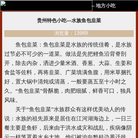
-- 地方小吃
贵州特色小吃—水族鱼包韭菜
浏览量：13989
鱼包韭菜：鱼包韭菜是水族的传统佳肴，是水族
过节必不可少的一道菜。做法是先把鲤鱼沿背脊剖
开，除去内杂，洒进少量米酒、香葱、大蒜、生姜和
食盐等佐料，再将韭菜、广菜填满鱼腹，用米草捆扎
好，置大锅中清炖或清蒸，一般要蒸五至十小时之
久。“鱼包韭菜”骨酥脆，肉肥细腻，鲜香可口，独具
风味。
关于“鱼包韭菜”水族群众有这样优美动人的传
说：水族的祖先原来是居住在江河湖海边上，一日三
餐主要是鱼虾，后来由于洪水成灾和战乱，疾病像阴
云一样笼罩着水乡大地，他们被迫向黔桂边界迁徙。