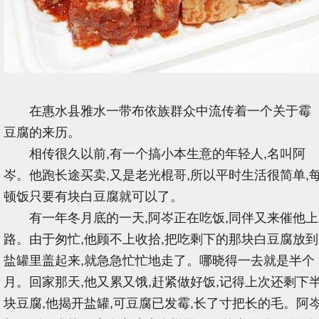
在惠水县雅水一带布依族群众中流传着一个关于霉
豆腐的来历。
相传很久以前,有一个搞小本生意的年轻人,名叫阿
岑。他跑长途买卖,又是老光棍哥,所以平时生活很简单,
顿饭只要有块白豆腐就可以了。
有一年冬月底的一天,阿岑正在吃饭,同伴又来催他上
路。由于匆忙,他顾不上收拾,把吃剩下的那块白豆腐放到
盐罐里盖起来,就急急忙忙地走了。哪晓得一去就是半个
月。回家那天,他又累又饿,赶紧做好饭,记得上次还剩下
块豆腐,他揭开盐罐,可豆腐已发霉,长了寸把长的毛。阿