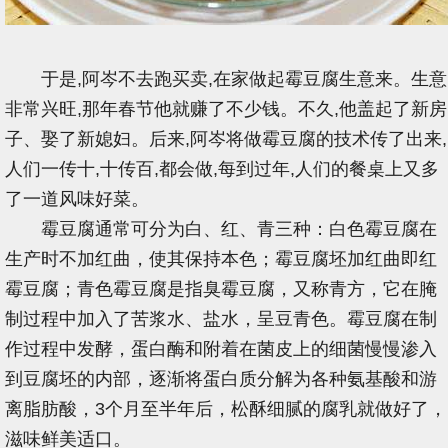
于是,阿岑不去跑买卖,在家做起霉豆腐生意来。生意
非常兴旺,那年春节他就赚了不少钱。不久,他盖起了新房
子、娶了新媳妇。后来,阿岑将做霉豆腐的技术传了出来,
人们一传十,十传百,都会做,每到过年,人们的餐桌上又多
了一道风味好菜。
霉豆腐通常可分为白、红、青三种：白色霉豆腐在
生产时不加红曲，使其保持本色；霉豆腐坯加红曲即红
霉豆腐；青色霉豆腐是指臭霉豆腐，又称青方，它在腌
制过程中加入了苦浆水、盐水，呈豆青色。霉豆腐在制
作过程中发酵，蛋白酶和附着在菌皮上的细菌慢慢渗入
到豆腐坯的内部，逐渐将蛋白质分解为各种氨基酸和游
离脂肪酸，3个月至半年后，松酥细腻的腐乳就做好了，
滋味鲜美适口。