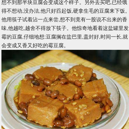
想不到那半块豆腐会变成这个样子。另外去买吧,已经饿
得不想动,没办法,他只好舀起饭,硬拿生毛的豆腐来下饭
他用筷子试着沾一点来尝,想不到竟有一股说不出来的香
味,他越吃,越舍不得放下筷子。他惊奇地看着这盐罐里发
霉的豆腐,仔细地想:豆腐搁在盐巴里,盖封好,时间一长,就
会变成又香又好吃的霉豆腐。