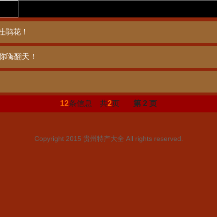
杜鹃花！
带你嗨翻天！
12
条信息 共
2
页
第 2 页
Copyright 2015
贵州特产大全
All rights reserved.