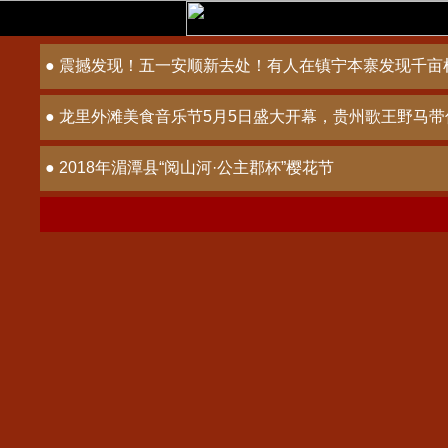
● 震撼发现！五一安顺新去处！有人在镇宁本寨发现千亩
● 龙里外滩美食音乐节5月5日盛大开幕，贵州歌王野马
● 2018年湄潭县“阅山河·公主郡杯”樱花节