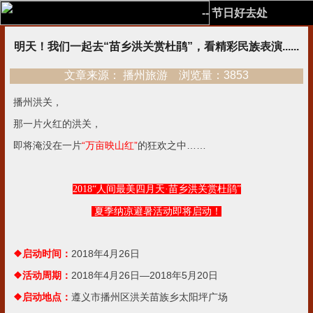
-- 节日好去处
明天！我们一起去“苗乡洪关赏杜鹃”，看精彩民族表演......
文章来源： 播州旅游 浏览量：3853
播州洪关，
那一片火红的洪关，
即将淹没在一片
“万亩映山红”
的狂欢之中……
2018“
人间最美四月天·苗乡洪关赏杜鹃”
夏季纳凉避暑活动即将启动！
❖启动时间：
2018年4月26日
❖活动周期：
2018年4月26日—2018年5月20日
❖启动地点：
遵义市播州区洪关苗族乡太阳坪广场