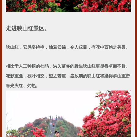
走进映山红景区。
映山红，它风姿绝艳，灿若云锦，令人眩目，有花中西施之美誉。
相比于人工种植的杜鹃，洪关苗乡的野生映山红更显得卓而不群。
花影重叠，枝叶相交，望之若霞，盛放期的映山红将染得群山重峦
春光火红、灼热。