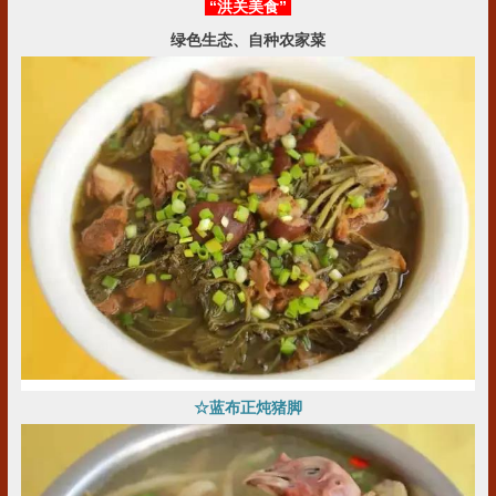
“洪关美食”
绿色生态、自种农家菜
☆
蓝布正炖猪脚