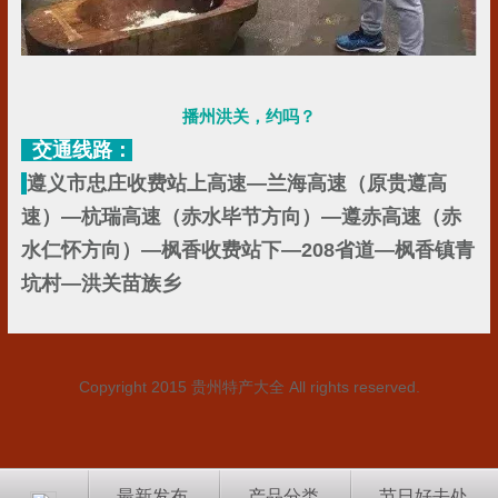
播州洪关，约吗？
交通线路：
遵义市忠庄收费站上高速—兰海高速（原贵遵高
速）—杭瑞高速（赤水毕节方向）—遵赤高速（赤
水仁怀方向）—枫香收费站下—208省道—枫香镇青
坑村—洪关苗族乡
Copyright 2015
贵州特产大全
All rights reserved.
最新发布
产品分类
节日好去处