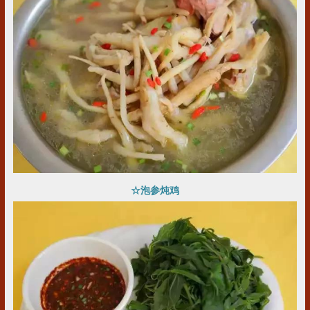
☆
泡参炖鸡