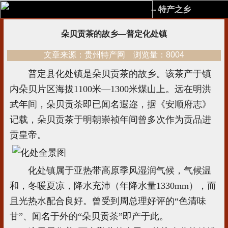
-- 特产之乡
朵贝贡茶的故乡—普定化处镇
文章来源：贵州特产网 浏览量：8004
普定县化处镇是朵贝贡茶的故乡。该茶产于镇
内朵贝片区海拔1100米—1300米煤山上。远在明洪
武年间，朵贝贡茶即已闻名遐迩，据《安顺府志》
记载，朵贝贡茶于明朝崇祯年间曾多次作为贡品进
贡皇帝。
化处镇属于亚热带高原季风湿润气候，气候温
和，冬暖夏凉，降水充沛（年降水量1330mm），而
且光热水配合良好。曾受到周总理好评的“色清味
甘”、闻名于外的“朵贝贡茶”即产于此。