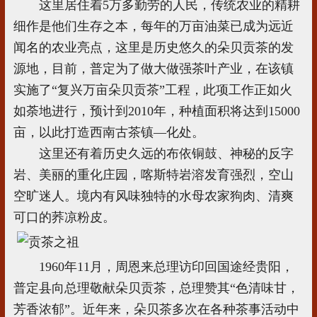
这里居住着5万多勤劳的人民，传统农业的精耕
细作是他们生存之本，每年的万亩油菜已成为远近
闻名的农业亮点，这里是历史悠久的朵贝贡茶的发
源地，目前，普定为了做大做强茶叶产业，在该镇
实施了“复兴万亩朵贝贡茶”工程，此项工作正如火
如荼地进行，预计到2010年，种植面积将达到15000
亩，以此打造西南古茶镇—化处。
这里还有着历史久远的布依铜鼓、神秘的反字
岩、美丽的重化庄园，喀斯特岩溶发育强烈，空山
空旷迷人。境内有风味独特的水母农家狗肉、清爽
可口的荞凉粉皮。
1960年11月，周恩来总理访印回国途经贵阳，
普定县向总理敬献朵贝贡茶，总理赞其“色清味甘，
芳香浓郁”。近年来，朵贝茶多次在各种茶事活动中