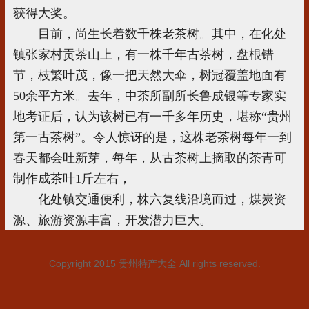
获得大奖。
目前，尚生长着数千株老茶树。其中，在化处
镇张家村贡茶山上，有一株千年古茶树，盘根错
节，枝繁叶茂，像一把天然大伞，树冠覆盖地面有
50余平方米。去年，中茶所副所长鲁成银等专家实
地考证后，认为该树已有一千多年历史，堪称“贵州
第一古茶树”。令人惊讶的是，这株老茶树每年一到
春天都会吐新芽，每年，从古茶树上摘取的茶青可
制作成茶叶1斤左右，
化处镇交通便利，株六复线沿境而过，煤炭资
源、旅游资源丰富，开发潜力巨大。
Copyright 2015
贵州特产大全
All rights reserved.