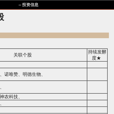
-- 投资信息
股
持续发酵
关联个股
度★
、诺唯赞、明德生物、
、
神农科技、
、