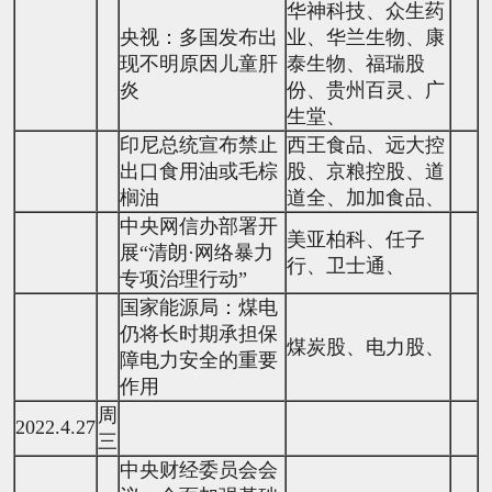
华神科技、众生药
央视：多国发布出
业、华兰生物、康
现不明原因儿童肝
泰生物、福瑞股
炎
份、贵州百灵、广
生堂、
印尼总统宣布禁止
西王食品、远大控
出口食用油或毛棕
股、京粮控股、道
榈油
道全、加加食品、
中央网信办部署开
美亚柏科、任子
展“清朗·网络暴力
行、卫士通、
专项治理行动”
国家能源局：煤电
仍将长时期承担保
煤炭股、电力股、
障电力安全的重要
作用
周
2022.4.27
三
中央财经委员会会