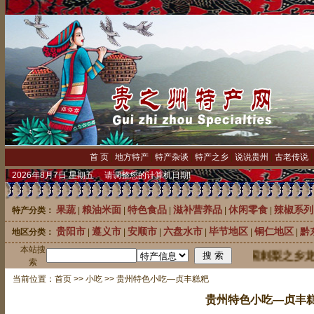
首 页
|
地方特产
|
特产杂谈
|
特产之乡
|
说说贵州
|
古老传说
2026年8月7日 星期五 请调整您的计算机日期!
果蔬
粮油米面
特色食品
滋补营养品
休闲零食
辣椒系列
特产分类：
|
|
|
|
|
贵阳市
遵义市
安顺市
六盘水市
毕节地区
铜仁地区
黔
地区分类：
|
|
|
|
|
|
本站搜
中国刺梨之乡龙里
索
当前位置：
首页
>>
小吃
>> 贵州特色小吃—贞丰糕粑
贵州特色小吃—贞丰