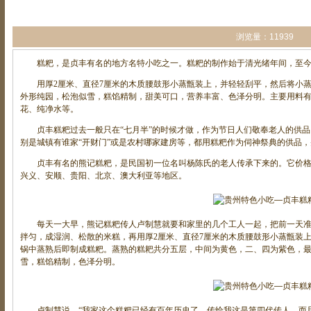
浏览量：11939
糕粑，是贞丰有名的地方名特小吃之一。糕粑的制作始于清光绪年间，至今已
用厚2厘米、直径7厘米的木质腰鼓形小蒸甑装上，并轻轻刮平，然后将小蒸
外形纯园，松泡似雪，糕馅精制，甜美可口，营养丰富、色泽分明。主要用料
花、纯净水等。
贞丰糕粑过去一般只在“七月半”的时候才做，作为节日人们敬奉老人的供品
别是城镇有谁家“开财门”或是农村哪家建房等，都用糕粑作为伺神祭典的供品，
贞丰有名的熊记糕粑，是民国初一位名叫杨陈氏的老人传承下来的。它价格
兴义、安顺、贵阳、北京、澳大利亚等地区。
每天一大早，熊记糕粑传人卢制慧就要和家里的几个工人一起，把前一天准
拌匀，成湿润、松散的米糕，再用厚2厘米、直径7厘米的木质腰鼓形小蒸甑装
锅中蒸熟后即制成糕粑。蒸熟的糕耙共分五层，中间为黄色，二、四为紫色，
雪，糕馅精制，色泽分明。
卢制慧说，“我家这个糕粑已经有百年历史了，传给我这是第四代传人，而且