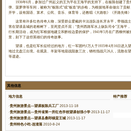
1936年6月，参加过广州起义的王为平在王海平的支持下，在板陈创建了贵
弹、菠萝弹等车间，被称为“板陈式”或“板造”的步枪，为根据地革命做出了贡献
开学，设有国语、算术、公民、音乐、体育等，还教唱《大路歌》《开路先锋
这里有许多红色传奇人物，深受群众爱戴的卡法连队连长牙永平，带领战士自力
害在望谟县城的老榕树下，至死坚贞不屈；“贵州西路军水上纵队司令”王海平
行长期活动，成为红军根据地建立和黔桂边委的保护，1941年5月在广西柳州
里，刻下了这些英雄们的传奇故事。
望谟，也是红军长征经过的地方，红一军团约1万人于1935年4月16日进入
地过北盘江出境。在观及、羊架等地迎战阻敌三次，牺牲指战只26人，流散在望
等遗迹。
其他信息
地方信息
特产推荐
·
贵州旅游景点—望谟板陈兵工厂
2013-11-18
·
贵州旅游景点—贵州省第一所红色学校望谟创强小学
2013-11-17
·
贵州旅游景点—望谟县桑郎镇蛮王城
2013-11-17
·
贵州特色小吃-连渣落
2010-8-24