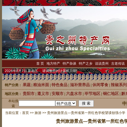
首 页
|
地方特产
|
特产杂谈
|
特产之乡
|
说说贵州
|
古老传说
2026年8月7日 星期五 请调整您的计算机日期!
果蔬
粮油米面
特色食品
滋补营养品
休闲零食
辣椒系列
特产分类：
|
|
|
|
|
贵阳市
遵义市
安顺市
六盘水市
毕节地区
铜仁地区
黔
地区分类：
|
|
|
|
|
|
本站搜
中国
索
当前位置：
首页
>>
旅游
>> 贵州旅游景点—贵州省第一所红色学校望谟创强小学
贵州旅游景点—贵州省第一所红色