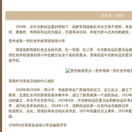
浏览量：9889
1934年，在中共黔桂边委的帮助下，由黔军西路纵队司令王海平资助，将
同、黄唤民、韦荆莉等以此为据点，开展革命活动。学校为穿斗式木结构建筑，面
贵州省第一所红色学校望谟创强小学
望谟是黔西南红色文化的代表。红一军团、红八军、中共黔桂边区委员会都
所红色学校望谟创强小学也建立在这个县的蔗香乡。望谟还是中共黔桂边区委
迹寻踪。
望谟作为革命活动的中心地区
1929年和1930年，邓小平、韦拔群等在广西领导的左江、右江起义，建立了
家荣，北渡红水河到望谟蔗香休整半年，成立了黔西南第一个农民协会。1933
法村建立，牙永平任支部书记。1933年6月，中共黔桂边区委员会和黔桂边区
带，成为红色革命的热土。1934年11月，滇黔桂边区第一次党代会在板陈召
组成部分。从此，望谟的革命活动从未停息。1937年组建抗日义勇军，1951
勋。
1936年9月望谟县创强小学在板陈开学