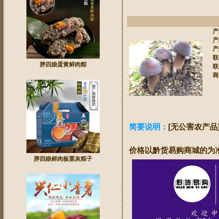
产
产
产
联
胖四娘蛋黄鲜肉粽
联
商
简要说明：
[无公害农产品]
价格以黔货易购商城的为
胖四娘鲜肉板栗灰粽子