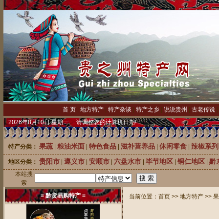
首 页
|
地方特产
|
特产杂谈
|
特产之乡
|
说说贵州
|
古老传说
2026年8月10日 星期一 请调整您的计算机日期!
果蔬
粮油米面
特色食品
滋补营养品
休闲零食
辣椒系列
特产分类：
|
|
|
|
|
贵阳市
遵义市
安顺市
六盘水市
毕节地区
铜仁地区
黔
地区分类：
|
|
|
|
|
|
本站搜
索
= 黔货易购特产 =
当前位置：
首页
>>
地方特产
>>
果