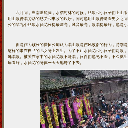
六月间，当南瓜爬藤，水稻封林的时候，姑娘和小伙子们上山采
用山歌传唱劳动的感受和丰收的欢乐，同时也用山歌传送着男女之间
公的第九个姑娘水仙花长得最漂亮，嗓音最亮，歌唱得最好，也是小
但是作为族长的拱恒公却认为唱山歌是伤风败俗的行为，特别是
这样的事在自己的儿女身上发生。为了不让水仙花和小伙子们对歌，
她唱歌。被关在家中的水仙花歌不能唱，伙伴们也见不着，不久就生
病看好，水仙花的身体一天天地垮了下去。