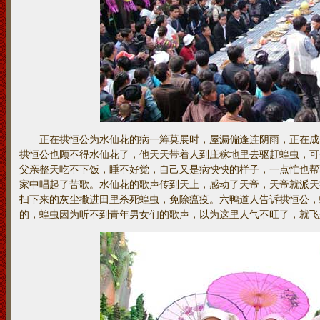
正在拱恒公为水仙花的病一筹莫展时，屋漏偏逢连阴雨，正在成
拱恒公也顾不得水仙花了，他天天带着人到庄稼地里去驱赶蝗虫，可
父亲整天吃不下饭，睡不好觉，自己又是病怏怏的样子，一点忙也帮
家中唱起了苦歌。水仙花的歌声传到天上，感动了天帝，天帝就派天
扫下来的灰尘撒进田里杀死蝗虫，免除瘟疫。六鸭道人告诉拱恒公，
的，蝗虫因为听不到青年男女们的歌声，以为这里人气不旺了，就飞