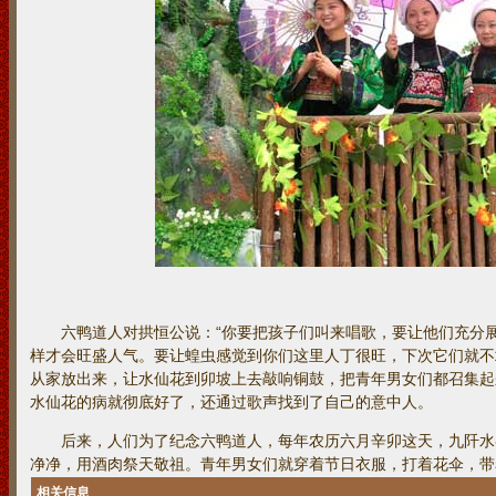
六鸭道人对拱恒公说：“你要把孩子们叫来唱歌，要让他们充分展
样才会旺盛人气。要让蝗虫感觉到你们这里人丁很旺，下次它们就不
从家放出来，让水仙花到卯坡上去敲响铜鼓，把青年男女们都召集起
水仙花的病就彻底好了，还通过歌声找到了自己的意中人。
后来，人们为了纪念六鸭道人，每年农历六月辛卯这天，九阡水
净净，用酒肉祭天敬祖。青年男女们就穿着节日衣服，打着花伞，带
相关信息