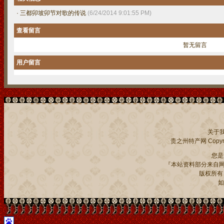
·
三都卯坡卯节对歌的传说
(6/24/2014 9:01:55 PM)
查看留言
暂无留言
用户留言
关于
贵之州特产网
Copyri
您
『本站资料部分来自网
版权所有：贵
如