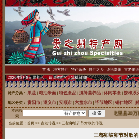
首 页
|
地方特产
|
特产杂谈
|
特产之乡
|
说说贵州
|
古老传说
2026年8月8日 星期六 请调整您的计算机日期!
果蔬
粮油米面
特色食品
滋补营养品
休闲零食
辣椒系
特产分类：
|
|
|
|
|
贵阳市
遵义市
安顺市
六盘水市
毕节地区
铜仁地区
地区分类：
|
|
|
|
|
|
本站搜
中国刺梨之乡龙里县20万株优
索
当前位置：
首页
>>
古老传说
>> 三都卯坡卯节对歌的传说
三都卯坡卯节对歌的