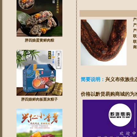
产
产
产
联
胖四娘蛋黄鲜肉粽
联
商
简要说明：
兴义布依族生
价格以黔货易购商城的为
胖四娘鲜肉板栗灰粽子