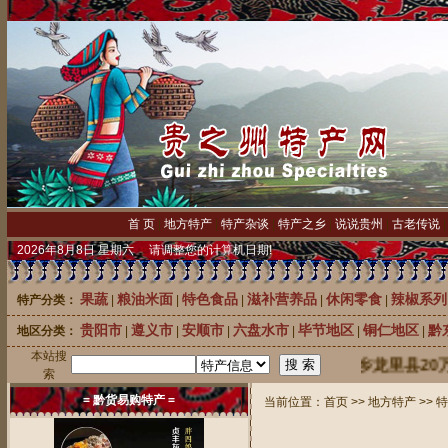
首 页
|
地方特产
|
特产杂谈
|
特产之乡
|
说说贵州
|
古老传说
2026年8月8日 星期六 请调整您的计算机日期!
果蔬
粮油米面
特色食品
滋补营养品
休闲零食
辣椒系列
特产分类：
|
|
|
|
|
贵阳市
遵义市
安顺市
六盘水市
毕节地区
铜仁地区
黔
地区分类：
|
|
|
|
|
|
本站搜
中国刺梨之乡龙里县20万株优
索
= 黔货易购特产 =
当前位置：
首页
>>
地方特产
>>
特