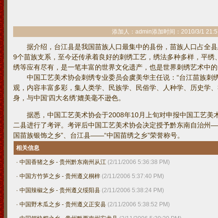
添加人：admin添加时间：2010/3/1 21:5
据介绍，台江县是我国苗族人口最集中的县份，苗族人口占全县总人
9个苗族支系，至今还传承着良好的刺绣工艺，绣法多种多样，平绣
绣等应有尽有，是一笔丰富的世界文化遗产，也是世界刺绣艺术中的
中国工艺美术协会刺绣专业委员会虞美华主任说：“台江苗族刺绣
观，内容丰富多彩，集人类学、民族学、民俗学、人种学、历史学、
身，与中国‘四大名绣’媲美毫不逊色。
据悉，中国工艺美术协会于2008年10月上旬对申报中国工艺美
二县进行了考评。考评后中国工艺美术协会决定授予黔东南自治州——
国苗族银饰之乡”、台江县——“中国苗绣之乡”荣誉称号。
相关信息
·
中国香猪之乡 - 贵州黔东南州从江
(2/11/2006 5:36:38 PM)
·
中国方竹笋之乡 - 贵州遵义桐梓
(2/11/2006 5:37:40 PM)
·
中国辣椒之乡 - 贵州遵义绥阳县
(2/11/2006 5:38:24 PM)
·
中国野木瓜之乡 - 贵州遵义正安县
(2/11/2006 5:38:52 PM)