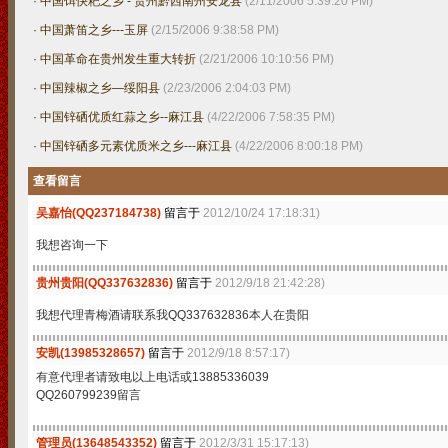
·
中国饵快粑之乡 - 贵州黔西南州安龙县
(2/11/2006 5:39:20 PM)
·
中国萧笛之乡---玉屏
(2/15/2006 9:38:58 PM)
·
中国革命在贵州发生重大转折
(2/21/2006 10:10:56 PM)
·
中国辣椒之乡—绥阳县
(2/23/2006 2:04:03 PM)
·
中国锌硒优质红蒜之乡--麻江县
(4/22/2006 7:58:35 PM)
·
中国锌硒多元素优质米之乡---麻江县
(4/22/2006 8:00:18 PM)
查看留言
吴嘉怡(QQ237184738)
留言于
2012/10/24 17:18:31)
我想咨询一下
贵州贵阳(QQ337632836)
留言于
2012/9/18 21:42:28)
我想代理青梅酒请联系我QQ337632836本人在贵阳
安凯(13985328657)
留言于
2012/9/18 8:57:17)
有意代理者请致电以上电话或13885336039
QQ260799239留言
管理员(13648543352)
留言于
2012/3/31 15:17:13)