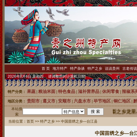
首 页
|
地方特产
|
特产杂谈
|
特产之乡
|
说说贵州
|
古老传说
2026年8月6日 星期四 请调整您的计算机日期!
果蔬
粮油米面
特色食品
滋补营养品
休闲零食
辣椒系
特产分类：
|
|
|
|
|
贵阳市
遵义市
安顺市
六盘水市
毕节地区
铜仁地区
地区分类：
|
|
|
|
|
|
本站搜
中国刺梨之乡龙里县2
索
当前位置：
首页
>>
特产之乡
>> 中国苗绣之乡—台江县
中国苗绣之乡—台