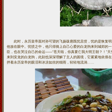
此时，永历皇帝面对孙可望的飞扬跋扈既忧且愤，忧的是恢复明
他放在眼中。忧愤之中，他只得骑上自己心爱的白龙驹来到城郊的一
臣，也在哭泣自己的命运——“苍天啦，你真要亡我大明王朝？！”
来到安龙的白龙驹，此刻也深深理解了主人的困境，它紧紧地依偎在
拌着永历皇帝的眼泪和冰凉如丝的细雨，轻轻地流淌……