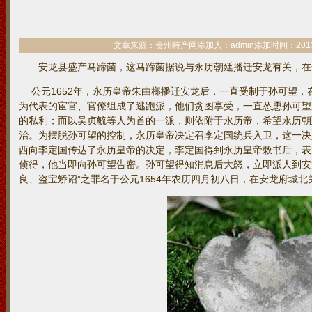
文章来源：贵州特产网添加人：admin添加时间：2013/11/
安龙县盛产马蹄菌，这马蹄菌据说与永历朝廷播迁安龙有关，在
公元1652年，永历皇帝朱由榔播迁安龙后，一直受制于孙可望，
为代表的宦官、官僚组成了逃跑派，他们贪图享受，一直怂恿孙可望
的私利；而以吴贞毓等人为首的一派，则依附于永历帝，希望永历朝
治。为摆脱孙可望的控制，永历皇帝决定召李定国统兵入卫，这一决
西向李定国传达了永历皇帝的决定，李定国得到永历皇帝敕书后，表
侦得，他当即向孙可望告密。孙可望得知消息后大怒，立即派人到安
良、盗宝矫诏”之罪名于公元1654年农历四月初八日，在安龙府城北