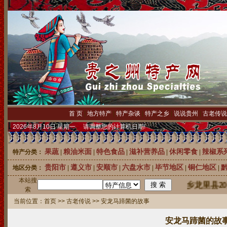
首 页
|
地方特产
|
特产杂谈
|
特产之乡
|
说说贵州
|
古老传说
2026年8月10日 星期一 请调整您的计算机日期!
果蔬
粮油米面
特色食品
滋补营养品
休闲零食
辣椒系
特产分类：
|
|
|
|
|
贵阳市
遵义市
安顺市
六盘水市
毕节地区
铜仁地区
地区分类：
|
|
|
|
|
|
本站搜
中国刺梨之乡龙里县20万
索
当前位置：
首页
>>
古老传说
>> 安龙马蹄菌的故事
安龙马蹄菌的故