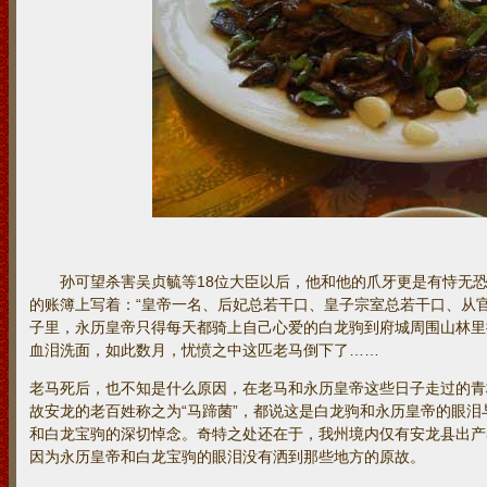
孙可望杀害吴贞毓等18位大臣以后，他和他的爪牙更是有恃无恐
的账簿上写着：“皇帝一名、后妃总若干口、皇子宗室总若干口、从
子里，永历皇帝只得每天都骑上自己心爱的白龙驹到府城周围山林里
血泪洗面，如此数月，忧愤之中这匹老马倒下了……
老马死后，也不知是什么原因，在老马和永历皇帝这些日子走过的青
故安龙的老百姓称之为“马蹄菌”，都说这是白龙驹和永历皇帝的眼
和白龙宝驹的深切悼念。奇特之处还在于，我州境内仅有安龙县出产
因为永历皇帝和白龙宝驹的眼泪没有洒到那些地方的原故。