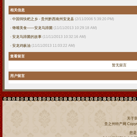
相关信息
·
中国饵快粑之乡 - 贵州黔西南州安龙县
(2/11/2006 5:39:20 PM)
·
馋嘴美食——安龙马蹄菌
(11/11/2013 10:29:18 AM)
·
安龙马蹄菌的故事
(11/11/2013 10:32:16 AM)
·
安龙鸡枞油
(11/11/2013 11:03:22 AM)
查看留言
暂无留言
用户留言
关于
贵之州特产网
Copyri
您